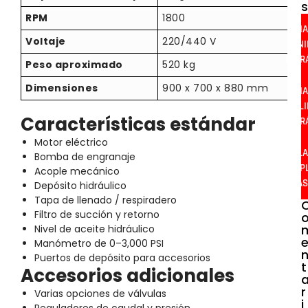
s
RPM
1800
MA
Voltaje
220/440 V
UNI
HIDR
Peso aproximado
520 kg
Dimensiones
900 x 700 x 880 mm
MA
CIL
Características estándar
HIDR
Motor eléctrico
PLA
Bomba de engranaje
EXP
Acople mecánico
- A
Depósito hidráulico
Tapa de llenado / respiradero
Filtro de succión y retorno
Nivel de aceite hidráulico
Manómetro de 0–3,000 PSI
Puertos de depósito para accesorios
t
Accesorios adicionales
r
Varias opciones de válvulas
i