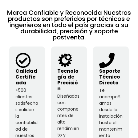
Marca Confiable y Reconocida Nuestros
productos son preferidos por técnicos e
ingenieros en todo el país gracias a su
durabilidad, precisión y soporte
postventa.
Calidad
Tecnolo
Soporte
Certific
gía de
Técnico
ada
Precisió
Directo
n
+500
Te
Diseñados
clientes
acompañ
con
satisfecho
amos
compone
s validan
desde la
ntes de
la
instalación
alto
confiabilid
hasta el
rendimien
ad de
mantenim
to y
nuestros
iento