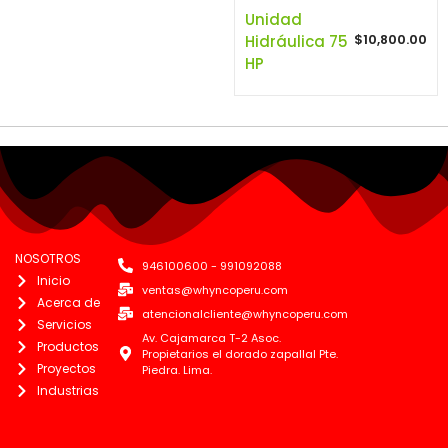
Unidad
$
10,800.00
Hidráulica 75
HP
NOSOTROS
946100600 - 991092088
Inicio
ventas@whyncoperu.com
Acerca de
atencionalcliente@whyncoperu.com
Servicios
Av. Cajamarca T-2 Asoc.
Productos
Propietarios el dorado zapallal Pte.
Proyectos
Piedra. Lima.
Industrias