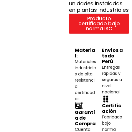
unidades instaladas
en plantas industriales
Producto
certificado bajo
norma ISO
Materia
Envíos a
l:
todo
Perú
Materiales
Entregas
industriale
rápidas y
s de alta
seguras a
resistenci
nivel
a
nacional
certificad
os
Certific
ación
Garantí
Fabricado
a de
Compra
bajo
Cuenta
norma