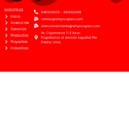
NOSOTROS
946100600 - 991092088
Inicio
ventas@whyncoperu.com
Acerca de
atencionalcliente@whyncoperu.com
Servicios
Av. Cajamarca T-2 Asoc.
Productos
Propietarios el dorado zapallal Pte.
Proyectos
Piedra. Lima.
Industrias
SIGUENOS
Whynco Perú
Whynco Perú
946100600 - 991092088
Whynco Perú
Whynco Perú