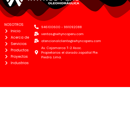
NOSOTROS
946100600 - 991092088
Inicio
ventas@whyncoperu.com
Acerca de
atencionalcliente@whyncoperu.com
Servicios
Av. Cajamarca T-2 Asoc.
Productos
Propietarios el dorado zapallal Pte.
Proyectos
Piedra. Lima.
Industrias
SIGUENOS
Whynco Perú
Whynco Perú
946100600 - 991092088