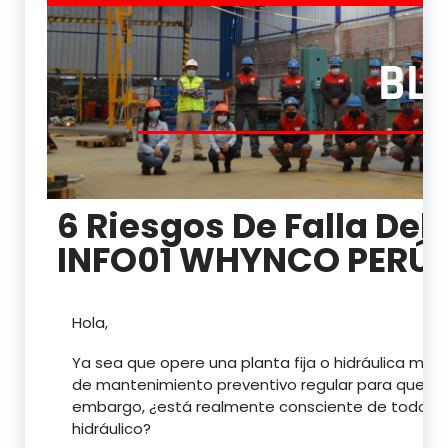
BL
6 Riesgos De Falla Del 
INFO01 WHYNCO PERÚ
Hola,
Ya sea que opere una planta fija o hidráulica mó
de mantenimiento preventivo regular para que su
embargo, ¿está realmente consciente de todos los 
hidráulico?