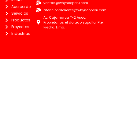
ventas@whyncoperu.com
Acerca de
atencionalcliente@whyncoperu.com
Servicios
Av. Cajamarca T-2 Asoc.
Productos
Propietarios el dorado zapallal Pte.
Proyectos
Piedra. Lima.
Industrias
SIGUENOS
Whynco Perú
Whynco Perú
946100600 - 991092088
Whynco Perú
Whynco Perú