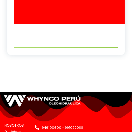
NOSOTROS
946100600 - 991092088
Inicio